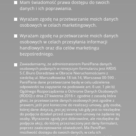
Mam świadomość prawa dostępu do swoich
danych i ich poprawiania.
Wyrażam zgodę na przetwarzanie moich danych
osobowych w celach marketingowych.
Wyrażam zgodę na przetwarzanie moich danych
osobowych w celach przesyłania informacji
handlowych oraz dla celów marketingu
bezpośredniego.
Zawiadamiamy, że administratorem Pani/Pana danych
osobowych podanych w niniejszym formularzu jest ARDIS
S.C.Biuro Doradztwa w Obrocie Nieruchomościami z
siedzibą ul. Marszałkowska 18 lok.14, Warszawa 00-590 .
Pani/Pana dane przetwarzane będą w celu udzielenia
odpowiedzi na zapytanie na podstawie art. 6 ust. 1 pkt b)
Ogólnego Rozporządzenia o Ochronie Danych Osobowych
(RODO) z dnia 27 kwietnia 2016 r. zgodnie z zasadą która
głosi, że przetwarzanie danych osobowych jest zgodne z
prawem, jeśli jest konieczne do realizacji umowy, gdy osoba,
której dane dotyczą, jest jej stroną lub gdy jest to niezbędne
do podjęcia działań przed zawarciem umowy na żądanie tej
osoby. Wyrażenie zgody jest dobrowolne, ale niezbędne do
podjęcia akcji, do której przeznaczony jest dany formularz,
poprzez zaakceptowanie oświadczeń. Ma Pani/Pan
możliwość dostępu do swoich danych, w celu ich