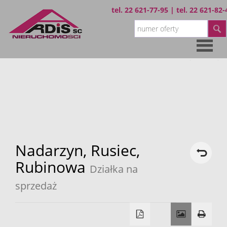
tel.
22 621-77-95
| tel.
22 621-82-
Strona
główna
Oferta
Wynajem
Nadarzyn,
Rusiec,
Rubinowa
Działka na
Sprzedaż
sprzedaż
O