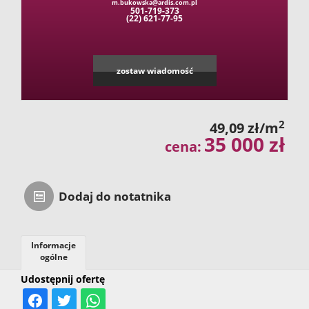
m.bukowska@ardis.com.pl
501-719-373
(22) 621-77-95
zostaw wiadomość
2
49,09 zł/m
35 000 zł
cena:
Dodaj do notatnika
Informacje
ogólne
Udostępnij ofertę