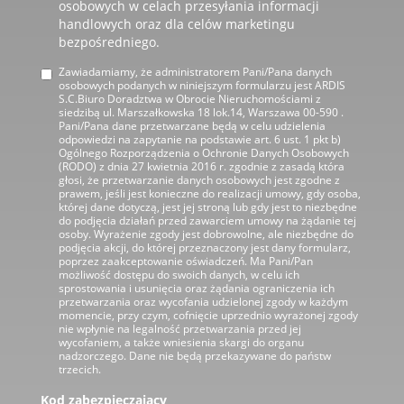
osobowych w celach przesyłania informacji
handlowych oraz dla celów marketingu
bezpośredniego.
Zawiadamiamy, że administratorem Pani/Pana danych
osobowych podanych w niniejszym formularzu jest ARDIS
S.C.Biuro Doradztwa w Obrocie Nieruchomościami z
siedzibą ul. Marszałkowska 18 lok.14, Warszawa 00-590 .
Pani/Pana dane przetwarzane będą w celu udzielenia
odpowiedzi na zapytanie na podstawie art. 6 ust. 1 pkt b)
Ogólnego Rozporządzenia o Ochronie Danych Osobowych
(RODO) z dnia 27 kwietnia 2016 r. zgodnie z zasadą która
głosi, że przetwarzanie danych osobowych jest zgodne z
prawem, jeśli jest konieczne do realizacji umowy, gdy osoba,
której dane dotyczą, jest jej stroną lub gdy jest to niezbędne
do podjęcia działań przed zawarciem umowy na żądanie tej
osoby. Wyrażenie zgody jest dobrowolne, ale niezbędne do
podjęcia akcji, do której przeznaczony jest dany formularz,
poprzez zaakceptowanie oświadczeń. Ma Pani/Pan
możliwość dostępu do swoich danych, w celu ich
sprostowania i usunięcia oraz żądania ograniczenia ich
przetwarzania oraz wycofania udzielonej zgody w każdym
momencie, przy czym, cofnięcie uprzednio wyrażonej zgody
nie wpłynie na legalność przetwarzania przed jej
wycofaniem, a także wniesienia skargi do organu
nadzorczego. Dane nie będą przekazywane do państw
trzecich.
Kod zabezpieczający