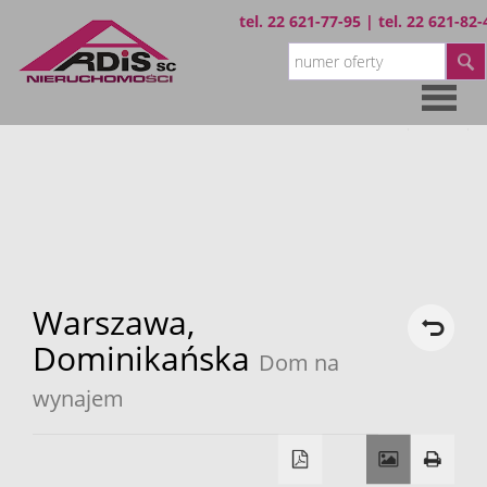
tel.
22 621-77-95
| tel.
22 621-82-
Strona
główna
Oferta
Wynajem
Warszawa,
Dominikańska
Dom na
Sprzedaż
wynajem
O