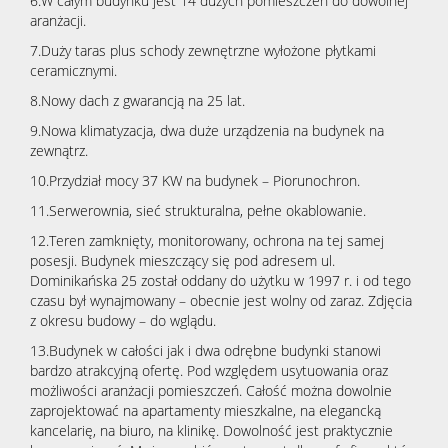
6.W całym budynku jest 14 dużych pomieszczeń do dowolnej
aranżacji.
7.Duży taras plus schody zewnętrzne wyłożone płytkami
ceramicznymi.
8.Nowy dach z gwarancją na 25 lat.
9.Nowa klimatyzacja, dwa duże urządzenia na budynek na
zewnątrz.
10.Przydział mocy 37 KW na budynek – Piorunochron.
11.Serwerownia, sieć strukturalna, pełne okablowanie.
12.Teren zamknięty, monitorowany, ochrona na tej samej
posesji. Budynek mieszczący się pod adresem ul.
Dominikańska 25 został oddany do użytku w 1997 r. i od tego
czasu był wynajmowany – obecnie jest wolny od zaraz. Zdjęcia
z okresu budowy – do wglądu.
13.Budynek w całości jak i dwa odrębne budynki stanowi
bardzo atrakcyjną ofertę. Pod względem usytuowania oraz
możliwości aranżacji pomieszczeń. Całość można dowolnie
zaprojektować na apartamenty mieszkalne, na elegancką
kancelarię, na biuro, na klinikę. Dowolność jest praktycznie