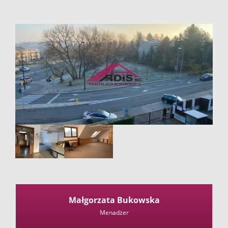
firmie
Kontakt
Małgorzata Bukowska
Menadżer