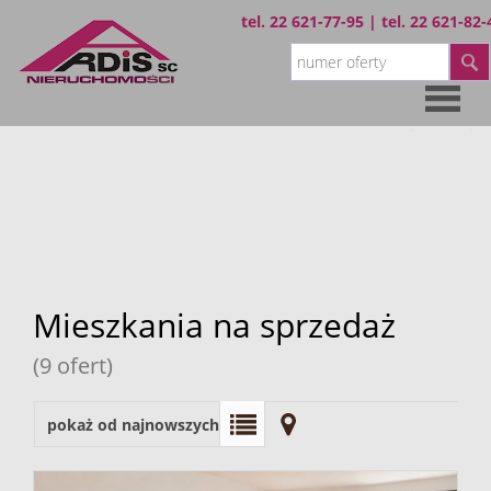
tel.
22 621-77-95
| tel.
22 621-82-
Strona
główna
Oferta
Wynajem
Mieszkania na sprzedaż
(9 ofert)
Sprzedaż
pokaż od najnowszych
O