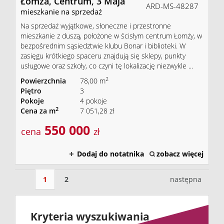
Łomża,
Centrum,
3 Maja
ARD-MS-48287
mieszkanie na sprzedaż
Na sprzedaż wyjątkowe, słoneczne i przestronne
mieszkanie z duszą, położone w ścisłym centrum Łomży, w
bezpośrednim sąsiedztwie klubu Bonar i biblioteki. W
zasięgu krótkiego spaceru znajdują się sklepy, punkty
usługowe oraz szkoły, co czyni tę lokalizację niezwykle ...
2
Powierzchnia
78,00 m
Piętro
3
Pokoje
4 pokoje
2
Cena za m
7 051,28 zł
550 000
cena
zł
Dodaj do notatnika
zobacz więcej
1
2
następna
Kryteria wyszukiwania