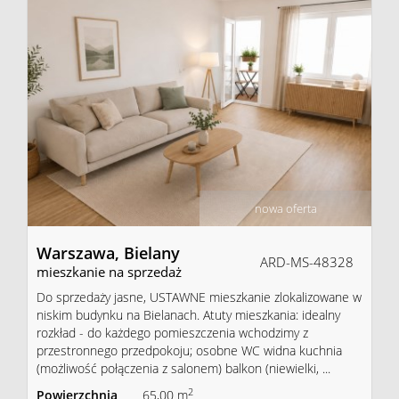
firmie
Kontakt
nowa oferta
Warszawa,
Bielany
ARD-MS-48328
mieszkanie na sprzedaż
Do sprzedaży jasne, USTAWNE mieszkanie zlokalizowane w
niskim budynku na Bielanach. Atuty mieszkania: idealny
rozkład - do każdego pomieszczenia wchodzimy z
przestronnego przedpokoju; osobne WC widna kuchnia
(możliwość połączenia z salonem) balkon (niewielki, ...
2
Powierzchnia
65,00 m