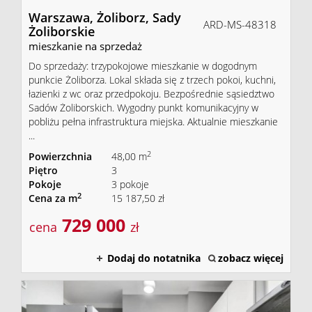
Warszawa,
Żoliborz,
Sady
ARD-MS-48318
Żoliborskie
mieszkanie na sprzedaż
Do sprzedaży: trzypokojowe mieszkanie w dogodnym
punkcie Żoliborza. Lokal składa się z trzech pokoi, kuchni,
łazienki z wc oraz przedpokoju. Bezpośrednie sąsiedztwo
Sadów Żoliborskich. Wygodny punkt komunikacyjny w
pobliżu pełna infrastruktura miejska. Aktualnie mieszkanie
...
2
Powierzchnia
48,00 m
Piętro
3
Pokoje
3 pokoje
2
Cena za m
15 187,50 zł
729 000
cena
zł
Dodaj do notatnika
zobacz więcej