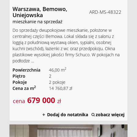
Warszawa,
Bemowo,
ARD-MS-48322
Uniejowska
mieszkanie na sprzedaż
Do sprzedaży dwupokojowe mieszkanie, położone w
centralnej części Bemowa. Lokal składa się z salonu z
loggią z południową wystawą okien, sypialni, osobnej
kuchni (wschód), łazienki z wc oraz przedpokoju. Okna
plastikowe wysokiej jakości firmy Schuco. W pokojach na
podłodze ...
2
Powierzchnia
46,00 m
Piętro
2
Pokoje
2 pokoje
2
Cena za m
14 760,87 zł
679 000
cena
zł
Dodaj do notatnika
zobacz więcej