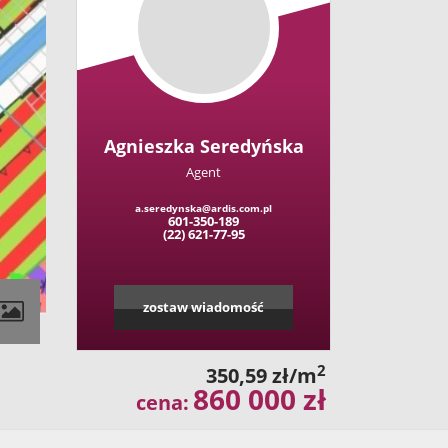
Agnieszka Seredyńska
Agent
a.seredynska@ardis.com.pl
601-350-189
(22) 621-77-95
zostaw wiadomość
2
350,59 zł/m
860 000 zł
cena: