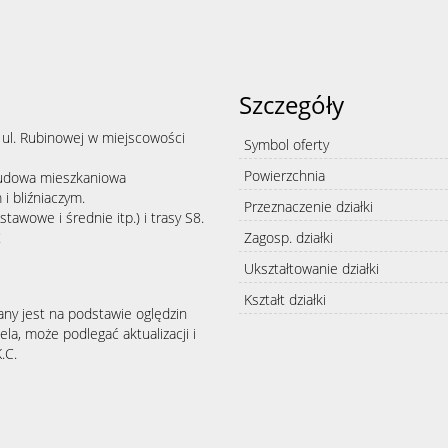
Szczegóły
ul. Rubinowej w miejscowości
Symbol oferty
Powierzchnia
udowa mieszkaniowa
i bliźniaczym.
Przeznaczenie działki
tawowe i średnie itp.) i trasy S8.
!
Zagosp. działki
Ukształtowanie działki
Kształt działki
any jest na podstawie oględzin
la, może podlegać aktualizacji i
.C.