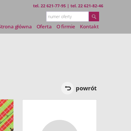
tel.
22 621-77-95
| tel.
22 621-82-46
Strona główna
Oferta
O firmie
Kontakt
powrót