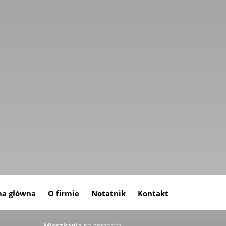
na główna
O firmie
Notatnik
Kontakt
Mieszkania
na sprzedaż