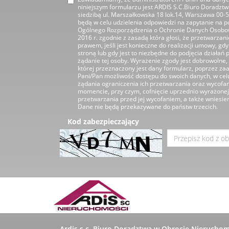
niniejszym formularzu jest ARDIS S.C.Biuro Doradzt
siedzibą ul. Marszałkowska 18 lok.14, Warszawa 00-
będą w celu udzielenia odpowiedzi na zapytanie na pod
Ogólnego Rozporządzenia o Ochronie Danych Osobow
2016 r. zgodnie z zasadą która głosi, że przetwarza
prawem, jeśli jest konieczne do realizacji umowy, gdy 
stroną lub gdy jest to niezbędne do podjęcia działa
żądanie tej osoby. Wyrażenie zgody jest dobrowolne, 
której przeznaczony jest dany formularz, poprzez z
Pani/Pan możliwość dostępu do swoich danych, w celu
żądania ograniczenia ich przetwarzania oraz wycofa
momencie, przy czym, cofnięcie uprzednio wyrażonej 
przetwarzania przed jej wycofaniem, a także wniesie
Dane nie będą przekazywane do państw trzecich.
Kod zabezpieczający
Ardis s.c. Biuro Doradztwa w Obrocie Nierucho