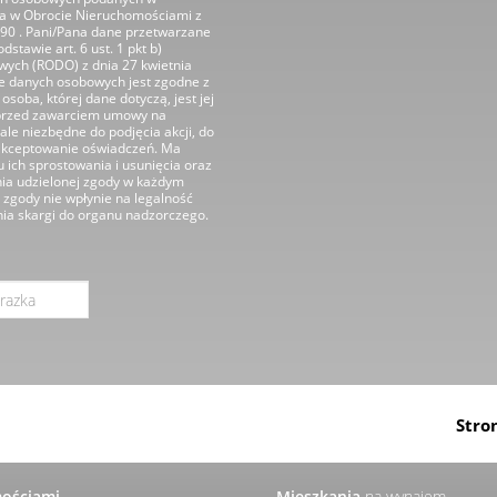
wa w Obrocie Nieruchomościami z
590 . Pani/Pana dane przetwarzane
stawie art. 6 ust. 1 pkt b)
ych (RODO) z dnia 27 kwietnia
nie danych osobowych jest zgodne z
osoba, której dane dotyczą, jest jej
ń przed zawarciem umowy na
ale niezbędne do podjęcia akcji, do
aakceptowanie oświadczeń. Ma
 ich sprostowania i usunięcia oraz
nia udzielonej zgody w każdym
zgody nie wpłynie na legalność
nia skargi do organu nadzorczego.
Stro
mościami
Mieszkania
na wynajem