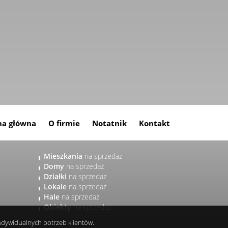
na główna
O firmie
Notatnik
Kontakt
Mieszkania
na sprzedaż
Domy
na sprzedaż
Działki
na sprzedaż
Lokale
na sprzedaż
Hale
na sprzedaż
Obiekty
na sprzedaż
indywidualnych potrzeb klientów.