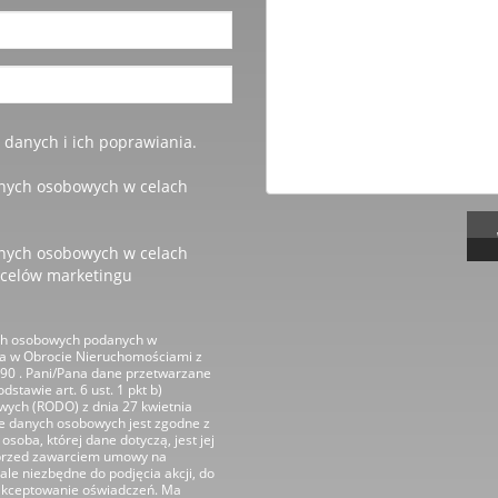
anych i ich poprawiania.
nych osobowych w celach
nych osobowych w celach
 celów marketingu
ch osobowych podanych w
wa w Obrocie Nieruchomościami z
590 . Pani/Pana dane przetwarzane
stawie art. 6 ust. 1 pkt b)
ych (RODO) z dnia 27 kwietnia
nie danych osobowych jest zgodne z
osoba, której dane dotyczą, jest jej
ń przed zawarciem umowy na
ale niezbędne do podjęcia akcji, do
aakceptowanie oświadczeń. Ma