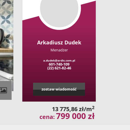
Arkadiusz Dudek
Menadżer
a.dudek@ardis.com.pl
601-740-109
(22) 621-82-46
zostaw wiadomość
2
13 775,86 zł/m
799 000 zł
cena: