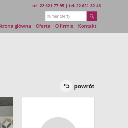
tel.
22 621-77-95
| tel.
22 621-82-46
Strona główna
Oferta
O firmie
Kontakt
powrót