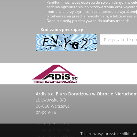
Pani/Pan możliwość dostępu do swoich danych, w celu
żądania ograniczenia ich przetwarzania oraz wycofa
momencie, przy czym, cofnięcie uprzednio wyrażonej 
przetwarzania przed jej wycofaniem, a także wniesie
Dane nie będą przekazywane do państw trzecich.
Kod zabezpieczający
Ardis s.c. Biuro Doradztwa w Obrocie Nierucho
ul. Lwowska 3/3
00-660 Warszawa
pn-pt 9-18
tel.
22 621-77-95
tel.
22 621-82-46
Ta strona wykorzystuje pliki co
nieruchomosci@ardis.com.pl