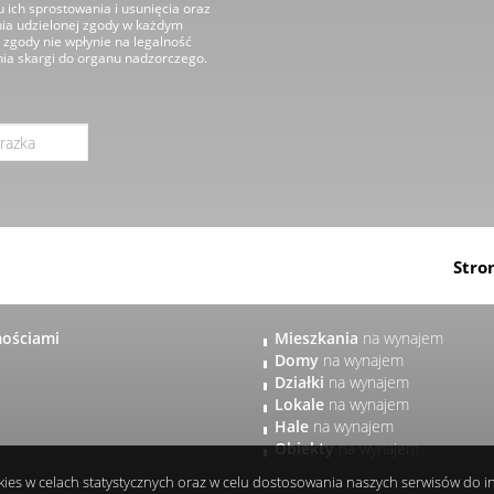
 ich sprostowania i usunięcia oraz
nia udzielonej zgody w każdym
zgody nie wpłynie na legalność
nia skargi do organu nadzorczego.
Stro
mościami
Mieszkania
na wynajem
Domy
na wynajem
Działki
na wynajem
Lokale
na wynajem
Hale
na wynajem
Obiekty
na wynajem
okies w celach statystycznych oraz w celu dostosowania naszych serwisów do 