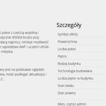
Szczegóły
 pokoi z częścią wspólną i
Symbol oferty
ięcznie 8500zł brutto przy
Powierzchnia
płacą najemcy. Istnieje możliwość
ie sąsiedztwo AWF i uczelni UKSW.
Liczba pokoi
 miejska.
Piętro
Rodzaj budynku
any jest na podstawie oględzin
Technologia budowlana
la, może podlegać aktualizacji i
Liczba pięter w budynku
.C.
Stan lokalu
Stan prawny
Mies. czynsz admin.