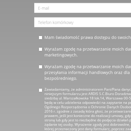
Mam świadomość prawa dostępu do swoich d
Wyrażam zgodę na przetwarzanie moich da
marketingowych.
Wyrażam zgodę na przetwarzanie moich da
przesyłania informacji handlowych oraz dla
bezpośredniego.
Zawiadamiamy, że administratorem Pani/Pana dany
niniejszym formularzu jest ARDIS S.C.Biuro Doradzt
siedzibą ul. Marszałkowska 18 lok.14, Warszawa 00-
będą w celu udzielenia odpowiedzi na zapytanie na pod
Ogólnego Rozporządzenia o Ochronie Danych Osobow
2016 r. zgodnie z zasadą która głosi, że przetwarza
prawem, jeśli jest konieczne do realizacji umowy, gdy 
stroną lub gdy jest to niezbędne do podjęcia działa
żądanie tej osoby. Wyrażenie zgody jest dobrowolne, 
której przeznaczony jest dany formularz, poprzez z