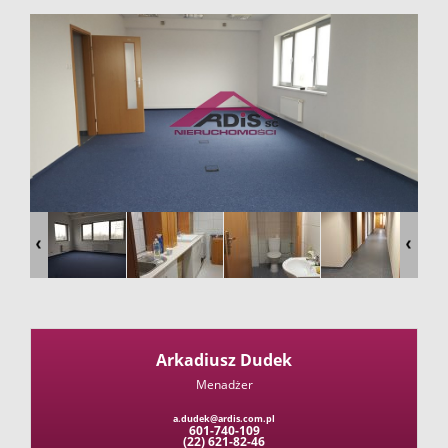
firmie
Kontakt
Arkadiusz Dudek
Menadżer
a.dudek@ardis.com.pl
601-740-109
(22) 621-82-46