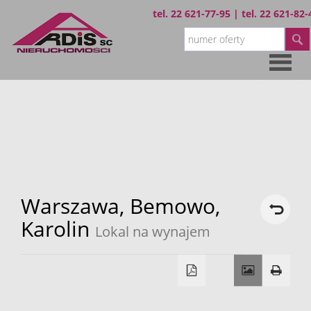
tel.
22 621-77-95
| tel.
22 621-82-
Strona
główna
Oferta
Wynajem
Warszawa,
Bemowo,
Karolin
Lokal na wynajem
Sprzedaż
O