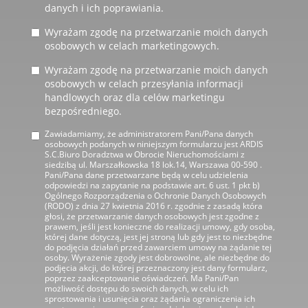
danych i ich poprawiania.
Wyrażam zgodę na przetwarzanie moich danych
osobowych w celach marketingowych.
Wyrażam zgodę na przetwarzanie moich danych
osobowych w celach przesyłania informacji
handlowych oraz dla celów marketingu
bezpośredniego.
Zawiadamiamy, że administratorem Pani/Pana danych
osobowych podanych w niniejszym formularzu jest ARDIS
S.C.Biuro Doradztwa w Obrocie Nieruchomościami z
siedzibą ul. Marszałkowska 18 lok.14, Warszawa 00-590 .
Pani/Pana dane przetwarzane będą w celu udzielenia
odpowiedzi na zapytanie na podstawie art. 6 ust. 1 pkt b)
Ogólnego Rozporządzenia o Ochronie Danych Osobowych
(RODO) z dnia 27 kwietnia 2016 r. zgodnie z zasadą która
głosi, że przetwarzanie danych osobowych jest zgodne z
prawem, jeśli jest konieczne do realizacji umowy, gdy osoba,
której dane dotyczą, jest jej stroną lub gdy jest to niezbędne
do podjęcia działań przed zawarciem umowy na żądanie tej
osoby. Wyrażenie zgody jest dobrowolne, ale niezbędne do
podjęcia akcji, do której przeznaczony jest dany formularz,
poprzez zaakceptowanie oświadczeń. Ma Pani/Pan
możliwość dostępu do swoich danych, w celu ich
sprostowania i usunięcia oraz żądania ograniczenia ich