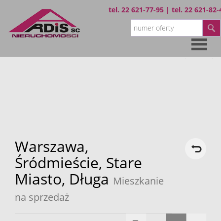
tel.
22 621-77-95
| tel.
22 621-82-
Strona
główna
Oferta
Wynajem
Warszawa,
Śródmieście,
Stare
Miasto,
Długa
Sprzedaż
Mieszkanie
na sprzedaż
O