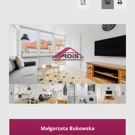
firmie
Kontakt
Małgorzata Bukowska