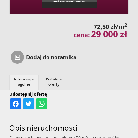
zostaw wiadomość
2
72,50 zł/m
29 000 zł
cena:
Dodaj do notatnika
Informacje
Podobne
ogólne
oferty
Udostępnij ofertę
Opis nieruchomości
Do wynajęcia powierzchnia około 450 m2 na parterze ( jest