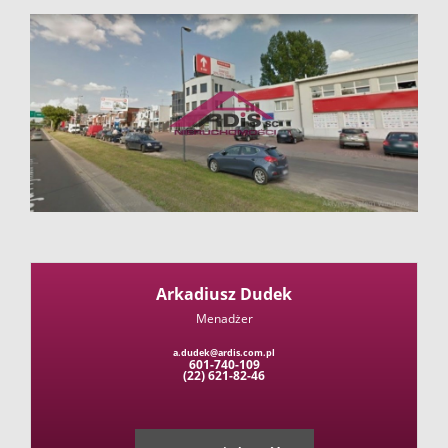
firmie
Kontakt
Arkadiusz Dudek
Menadżer
a.dudek@ardis.com.pl
601-740-109
(22) 621-82-46