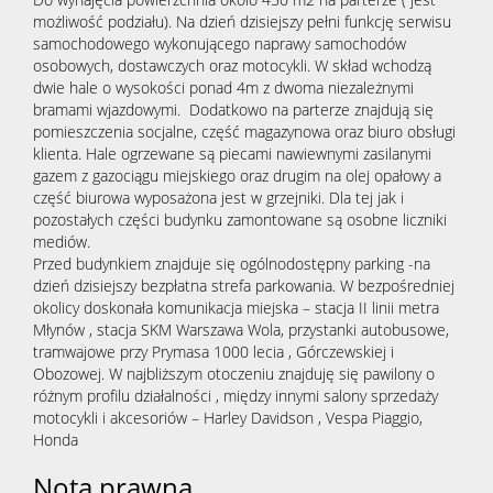
możliwość podziału). Na dzień dzisiejszy pełni funkcję serwisu
samochodowego wykonującego naprawy samochodów
osobowych, dostawczych oraz motocykli. W skład wchodzą
dwie hale o wysokości ponad 4m z dwoma niezależnymi
bramami wjazdowymi. Dodatkowo na parterze znajdują się
pomieszczenia socjalne, część magazynowa oraz biuro obsługi
klienta. Hale ogrzewane są piecami nawiewnymi zasilanymi
gazem z gazociągu miejskiego oraz drugim na olej opałowy a
część biurowa wyposażona jest w grzejniki. Dla tej jak i
pozostałych części budynku zamontowane są osobne liczniki
mediów.
Przed budynkiem znajduje się ogólnodostępny parking -na
dzień dzisiejszy bezpłatna strefa parkowania. W bezpośredniej
okolicy doskonała komunikacja miejska – stacja II linii metra
Młynów , stacja SKM Warszawa Wola, przystanki autobusowe,
tramwajowe przy Prymasa 1000 lecia , Górczewskiej i
Obozowej. W najbliższym otoczeniu znajduję się pawilony o
różnym profilu działalności , między innymi salony sprzedaży
motocykli i akcesoriów – Harley Davidson , Vespa Piaggio,
Honda
Nota prawna