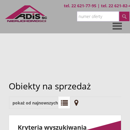
tel.
22 621-77-95
| tel.
22 621-82-
Strona
główna
Oferta
Wynajem
Obiekty na sprzedaż
pokaż od najnowszych
Sprzedaż
O
Kryteria wyszukiwania